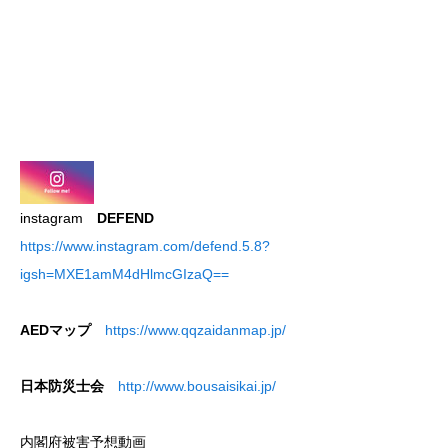
instagram
DEFEND
https://www.instagram.com/defend.5.8?
igsh=MXE1amM4dHlmcGIzaQ==
AEDマップ
https://www.qqzaidanmap.jp/
日本防災士会
http://www.bousaisikai.jp/
内閣府被害予想動画