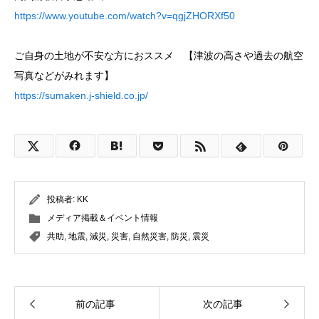
https://www.youtube.com/watch?v=qgjZHORXf50
ご自身の土地が不安な方におススメ 【津波の高さや過去の航空
写真などがみれます】
https://sumaken.j-shield.co.jp/
投稿者:
KK
メディア掲載＆イベント情報
共助
,
地震
,
減災
,
災害
,
自然災害
,
防災
,
震災
前の記事
次の記事