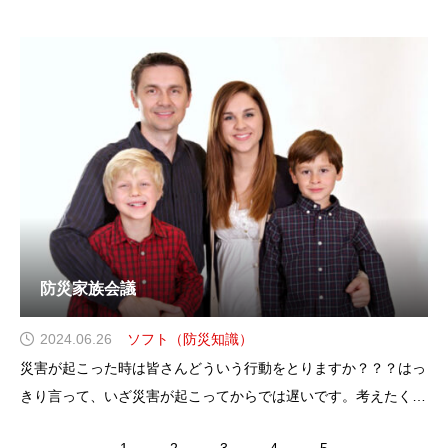
のでもあり、今後も大切なエネルギーとして私たちの生活をにな
っているのが電気であります。南海トラフがいったん起こると、
四国 近畿 東海地方で約９割が停電すると言われてい
防災家族会議
2024.06.26
ソフト（防災知識）
災害が起こった時は皆さんどういう行動をとりますか？？？はっ
きり言って、いざ災害が起こってからでは遅いです。考えたくは
ないのは当たり前ですが、正しく怯えてただしく備えよう！では