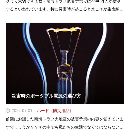
水って大切ですよね？南海トラフ被害予想では3340万人が断水
するといわれています。特に災害時が起こると水こそが生命線に
なると言われています。災害時に７２時間の壁という言葉は耳に
したことがないですか？72時間は人が水分をとらずに生きれるリ
ミットの時間の事なんです。だからこそ、
災害時のポータブル電源の選び方
2024.07.01
ハード（防災用品）
前回にお話した南海トラフ大地震の被害予想の内容を覚えていま
すでしょうか？？その中でも私たちの生活でなくてはならないも